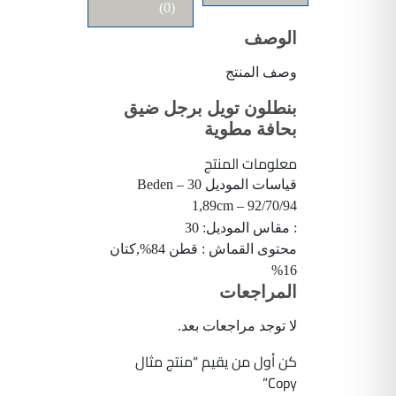
(0)
الوصف
وصف المنتج
بنطلون تويل برجل ضيق
بحافة مطوية
معلومات المنتج
قياسات الموديل 30 Beden –
1,89cm – 92/70/94
: مقاس الموديل: 30
محتوى القماش : قطن 84%,كتان
16%
المراجعات
لا توجد مراجعات بعد.
كن أول من يقيم “منتج مثال
Copy”